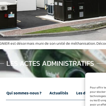
IGNIER est désormais muni de son unité de méthanisation. Décou
LES ACTES ADMINISTRATIFS
Pour offrir l
pour stocker 
Qui sommes-nous ?
Actualités
Les déchets
technologies
ou les ID uni
avoir un effe