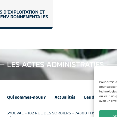
 D’EXPLOITATION ET
 ENVIRONNEMENTALES
LES ACTES ADMINISTRATIFS
Pour offrir l
pour stocker 
technologies
ou les ID uni
Qui sommes-nous ?
Actualités
Les déchets
avoir un effe
SYDEVAL – 182 RUE DES SORBIERS – 74300 THYEZ
Ac